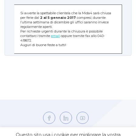
Si avverte la spettabile clientela che la Mida4 sarà chiusa
per ferie dal
2 al 5 gennaio 2017
compresi; durante
l’ultima settimana di dicembre gli uffici saranno invece
regolarmente aperti.
Per richieste urgenti durante la chiusura è possibile
contattarci tramite
email
oppure tramite fax allo 040-
418672.
Auguri di buone feste a tutti!
Questo sito usa i cookie per migliorare la vostra
Codice fiscale, Partita IVA e numero iscrizione C.C.I.A.A. TS