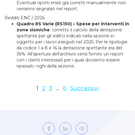
Eventuali riporti errati già corretti manualmente non
verranno segnalati nel report.
Redditi ENC / 2026
Quadro RS Varie (RS150) – Spese per interventi in
zone sismiche
: corretto il calcolo della detrazione
spettante per gli edifici indicati nella sezione in
oggetto per i lavori eseguiti nel 2025. Per le tipologie
da codice 1 a 8 e 16 la detrazione spettante era del
36%. All’apertura dell’archivio verrà fornito un report
con i clienti interessati per i quali dovranno essere
ripassati i righi della sezione.
Navigation
1
2
3
…
6
Successivi