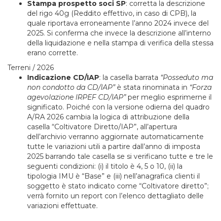
Stampa prospetto soci SP
: corretta la descrizione
del rigo 40g (Reddito effettivo, in caso di CPB), la
quale riportava erroneamente l’anno 2024 invece del
2025. Si conferma che invece la descrizione all’interno
della liquidazione e nella stampa di verifica della stessa
erano corrette.
Terreni / 2026
Indicazione CD/IAP
: la casella barrata
“Posseduto ma
non condotto da CD/IAP”
è stata rinominata in
“Forza
agevolazione IRPEF CD/IAP”
per meglio esprimerne il
significato. Poiché con la versione odierna del quadro
A/RA 2026 cambia la logica di attribuzione della
casella “Coltivatore Diretto/IAP”, all’apertura
dell’archivio verranno aggiornate automaticamente
tutte le variazioni utili a partire dall’anno di imposta
2025 barrando tale casella se si verificano tutte e tre le
seguenti condizioni: (i) il titolo è 4, 5 o 10, (ii) la
tipologia IMU è “Base” e (iii) nell’anagrafica clienti il
soggetto è stato indicato come “Coltivatore diretto”;
verrà fornito un report con l’elenco dettagliato delle
variazioni effettuate.