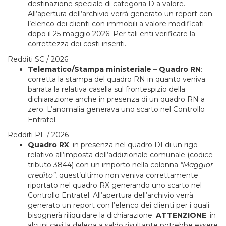
destinazione speciale di categoria D a valore.
All’apertura dell’archivio verrà generato un report con
l’elenco dei clienti con immobili a valore modificati
dopo il 25 maggio 2026. Per tali enti verificare la
correttezza dei costi inseriti.
Redditi SC / 2026
Telematico/Stampa ministeriale – Quadro RN
:
corretta la stampa del quadro RN in quanto veniva
barrata la relativa casella sul frontespizio della
dichiarazione anche in presenza di un quadro RN a
zero. L’anomalia generava uno scarto nel Controllo
Entratel.
Redditi PF / 2026
Quadro RX
: in presenza nel quadro DI di un rigo
relativo all’imposta dell’addizionale comunale (codice
tributo 3844) con un importo nella colonna
“Maggior
credito”
, quest’ultimo non veniva correttamente
riportato nel quadro RX generando uno scarto nel
Controllo Entratel. All’apertura dell’archivio verrà
generato un report con l’elenco dei clienti per i quali
bisognerà riliquidare la dichiarazione.
ATTENZIONE
: in
alcuni casi la delega a saldo risultante potrebbe essere