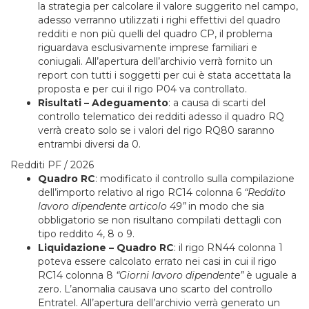
la strategia per calcolare il valore suggerito nel campo,
adesso verranno utilizzati i righi effettivi del quadro
redditi e non più quelli del quadro CP, il problema
riguardava esclusivamente imprese familiari e
coniugali. All’apertura dell’archivio verrà fornito un
report con tutti i soggetti per cui è stata accettata la
proposta e per cui il rigo P04 va controllato.
Risultati – Adeguamento
: a causa di scarti del
controllo telematico dei redditi adesso il quadro RQ
verrà creato solo se i valori del rigo RQ80 saranno
entrambi diversi da 0.
Redditi PF / 2026
Quadro RC
: modificato il controllo sulla compilazione
dell’importo relativo al rigo RC14 colonna 6
“Reddito
lavoro dipendente articolo 49”
in modo che sia
obbligatorio se non risultano compilati dettagli con
tipo reddito 4, 8 o 9.
Liquidazione – Quadro RC
: il rigo RN44 colonna 1
poteva essere calcolato errato nei casi in cui il rigo
RC14 colonna 8
“Giorni lavoro dipendente”
è uguale a
zero. L’anomalia causava uno scarto del controllo
Entratel. All’apertura dell’archivio verrà generato un