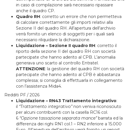
in caso di compilazione sarà necessario ripassare
anche il quadro CP.
Quadro RH
: corretto un errore che non permetteva
di calcolare correttamente gli importi relativi alla
Sezione II del quadro RH. All’apertura dell’archivio
verrà fornito un elenco di soggetti per i quali sarà
necessario riliquidare la dichiarazione.
Liquidazione – Sezione II quadro RH
: corretto il
riporto della sezione II del quadro RH con società
partecipate che hanno aderito al CPB. L’anomalia
generava uno scarto al controllo Entratel.
ATTENZIONE
: la gestione del quadro RH con società
partecipate che hanno aderito al CPB è abbastanza
complessa; si consiglia di effettuarla in collegamento
con l’assistenza Mida4.
Redditi PF / 2026
Liquidazione – RN43 Trattamento integrativo
:
il
“Trattamento integrativo”
non veniva riconosciuto
per alcuni contribuenti con la casella RC16 col.
6
“Opzione tassazione separata mance”
barrata ed la
differenza dei righi RN1 col.1 – RN2 inferiore a 15.000
Euro. All’apertura dell’archivio verrà fornito un report