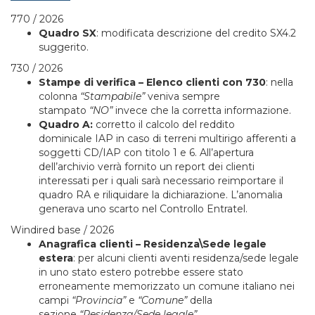
770 / 2026
Quadro SX
: modificata descrizione del credito SX4.2
suggerito.
730 / 2026
Stampe di verifica – Elenco clienti con 730
: nella
colonna
“Stampabile”
veniva sempre
stampato
“NO”
invece che la corretta informazione.
Quadro A:
corretto il calcolo del reddito
dominicale IAP in caso di terreni multirigo afferenti a
soggetti CD/IAP con titolo 1 e 6. All’apertura
dell’archivio verrà fornito un report dei clienti
interessati per i quali sarà necessario reimportare il
quadro RA e riliquidare la dichiarazione. L’anomalia
generava uno scarto nel Controllo Entratel.
Windired base / 2026
Anagrafica clienti – Residenza\Sede legale
estera
: per alcuni clienti aventi residenza/sede legale
in uno stato estero potrebbe essere stato
erroneamente memorizzato un comune italiano nei
campi
“Provincia”
e
“Comune”
della
sezione
“Residenza/Sede legale”
.