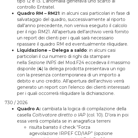
tipo 12 e 13. L’anomalia generava uno scarto al
controllo Entratel.
Quadro RM – RM21
: in alcuni casi particolari in fase di
salvataggio del quadro, successivamente al riporto
dall’anno precedente, non veniva eseguito il calcolo
per il rigo RM21. All’apertura dell’archivio verrà fornito
un report dei clienti per i quali sarà necessario
ripassare il quadro RM ed eventualmente riliquidare.
Liquidazione – Delega a saldo
: in alcuni casi
particolari il cui numero di righi da stampare
nella
Sezione INPS
del Mod.F24 eccedeva il massimo
disponile (
4
) la delega prodotta presentava un rigo
con la presenza contemporanea di un importo a
debito e uno credito. All’apertura dell’archivio verrà
generato un report con l’elenco dei clienti interessati
per i quali occorrerà riliquidare la dichiarazione.
730 / 2026
Quadro A:
cambiata la logica di compilazione della
casella
Coltivatore diretto o IAP
(col. 10). D’ora in poi
essa verrà compilata se in anagrafica terreni
risulta barrato il check “Forza
agevolazione IRPEF CD/IAP” (opzione