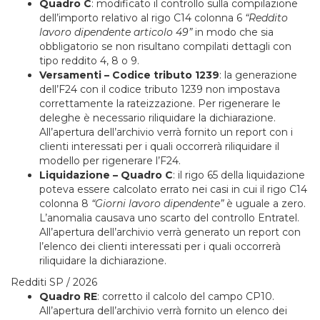
Quadro C
: modificato il controllo sulla compilazione
dell’importo relativo al rigo C14 colonna 6
“Reddito
lavoro dipendente articolo 49”
in modo che sia
obbligatorio se non risultano compilati dettagli con
tipo reddito 4, 8 o 9.
Versamenti – Codice tributo 1239
: la generazione
dell’F24 con il codice tributo 1239 non impostava
correttamente la rateizzazione. Per rigenerare le
deleghe è necessario riliquidare la dichiarazione.
All’apertura dell’archivio verrà fornito un report con i
clienti interessati per i quali occorrerà riliquidare il
modello per rigenerare l’F24.
Liquidazione – Quadro C
: il rigo 65 della liquidazione
poteva essere calcolato errato nei casi in cui il rigo C14
colonna 8
“Giorni lavoro dipendente”
è uguale a zero.
L’anomalia causava uno scarto del controllo Entratel.
All’apertura dell’archivio verrà generato un report con
l’elenco dei clienti interessati per i quali occorrerà
riliquidare la dichiarazione.
Redditi SP / 2026
Quadro RE
: corretto il calcolo del campo CP10.
All’apertura dell’archivio verrà fornito un elenco dei