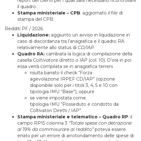
report dei clienti per i quali sarà necessario ricontrollare
il quadro.
Stampa ministeriale – CPB
: aggiornato il file di
stampa del CPB.
Redditi PF / 2026
Liquidazione:
aggiunto un avviso in liquidazione in
caso di discordanza tra l’anagrafica e il quadro RA
relativamente allo status di
CD/IAP
.
Quadro RA:
cambiata la logica di compilazione della
casella
Coltivatore diretto o IAP
(col. 10). D’ora in poi
essa verrà compilata se in anagrafica terreni
risulta barrato il check “Forza
agevolazione IRPEF CD/IAP” (opzione
disponibile solo per i titoli 3, 4, 5 e 10 con
tipologia IMU “Base”), oppure
se viene impostata come
tipologia IMU “Posseduto e condotto da
Coltivatori Diretti / IAP”.
Stampa ministeriale e telematico – Quadro RP
: il
campo RP15 colonna 3
“Totale spese con detrazione
al 19% da commisurare al reddito”
poteva essere
errato per un errore di arrotondamento delle spese di