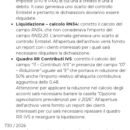
imposte (P10 e PXX) di cui una a credito e una a
debito. Il caso generava uno scarto del controllo
Entratel e pertanto le dichiarazioni dovranno essere
riliquidate.
Liquidazione – calcolo RN34:
corretto il calcolo del
campo
RN34
, che non considerava l’importo del
campo
RN32.20
. L’anomalia generava uno scarto al
controllo Entratel. All’apertura dell’archivio verrà fornito
un report con i clienti interessati per i quali sarà
necessario riliquidare la dichiarazione.
Quadro RR Contributi IVS
: corretto il calcolo del
campo
“11 – Contributi IVS”
in presenza del campo
“07
– Riduzione”
uguale ad
“E”
che portava in riduzione del
50% anche l’importo relativo all’aliquota contributiva
aggiuntiva dello 0,48.
Attenzione
: per applicare la riduzione nel calcolo degli
acconti sarà necessario barrare la casella
“Opzione
agevolazioni previdenziali per il 2026”
. All’apertura
dell’archivio verrà fornito un report dei clienti
interessati per cui sarà necessario ripassare il quadro
RR IVS e rieseguire la liquidazione.
730 / 2026