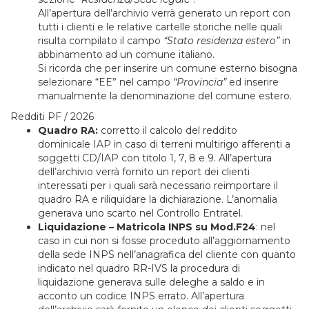
All’apertura dell’archivio verrà generato un report con
tutti i clienti e le relative cartelle storiche nelle quali
risulta compilato il campo
“Stato residenza estero”
in
abbinamento ad un comune italiano.
Si ricorda che per inserire un comune esterno bisogna
selezionare “EE” nel campo
“Provincia”
ed inserire
manualmente la denominazione del comune estero.
Redditi PF / 2026
Quadro RA:
corretto il calcolo del reddito
dominicale IAP in caso di terreni multirigo afferenti a
soggetti CD/IAP con titolo 1, 7, 8 e 9. All’apertura
dell’archivio verrà fornito un report dei clienti
interessati per i quali sarà necessario reimportare il
quadro RA e riliquidare la dichiarazione. L’anomalia
generava uno scarto nel Controllo Entratel.
Liquidazione – Matricola INPS su Mod.F24
: nel
caso in cui non si fosse proceduto all’aggiornamento
della sede INPS nell’anagrafica del cliente con quanto
indicato nel quadro RR-IVS la procedura di
liquidazione generava sulle deleghe a saldo e in
acconto un codice INPS errato. All’apertura