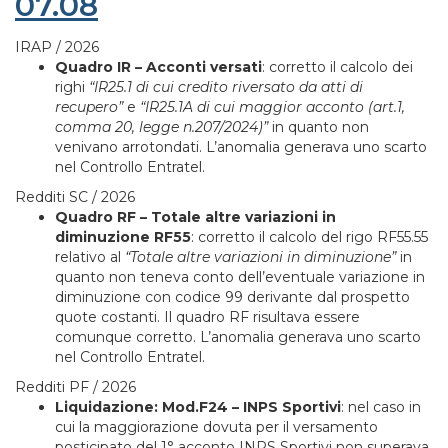
07.08
IRAP / 2026
Quadro IR – Acconti versati
: corretto il calcolo dei
righi
“IR25.1 di cui credito riversato da atti di
recupero”
e
“IR25.1A di cui maggior acconto (art.1,
comma 20, legge n.207/2024)”
in quanto non
venivano arrotondati. L’anomalia generava uno scarto
nel Controllo Entratel.
Redditi SC / 2026
Quadro RF – Totale altre variazioni in
diminuzione RF55
: corretto il calcolo del rigo RF55.55
relativo al
“Totale altre variazioni in diminuzione”
in
quanto non teneva conto dell’eventuale variazione in
diminuzione con codice 99 derivante dal prospetto
quote costanti. Il quadro RF risultava essere
comunque corretto. L’anomalia generava uno scarto
nel Controllo Entratel.
Redditi PF / 2026
Liquidazione: Mod.F24 – INPS Sportivi
: nel caso in
cui la maggiorazione dovuta per il versamento
posticipato del 1° acconto INPS Sportivi non superava