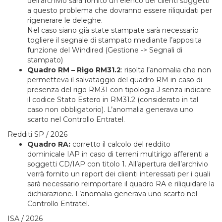
dell’archivio sarà fornito un elenco dei clienti soggetti
a questo problema che dovranno essere riliquidati per
rigenerare le deleghe.
Nel caso siano già state stampate sarà necessario
togliere il segnale di stampato mediante l’apposita
funzione del Windired (Gestione -> Segnali di
stampato)
Quadro RM – Rigo RM31.2
: risolta l’anomalia che non
permetteva il salvataggio del quadro RM in caso di
presenza del rigo RM31 con tipologia J senza indicare
il codice Stato Estero in RM31.2 (considerato in tal
caso non obbligatorio). L’anomalia generava uno
scarto nel Controllo Entratel.
Redditi SP / 2026
Quadro RA:
corretto il calcolo del reddito
dominicale IAP in caso di terreni multirigo afferenti a
soggetti CD/IAP con titolo 1. All’apertura dell’archivio
verrà fornito un report dei clienti interessati per i quali
sarà necessario reimportare il quadro RA e riliquidare la
dichiarazione. L’anomalia generava uno scarto nel
Controllo Entratel.
ISA / 2026